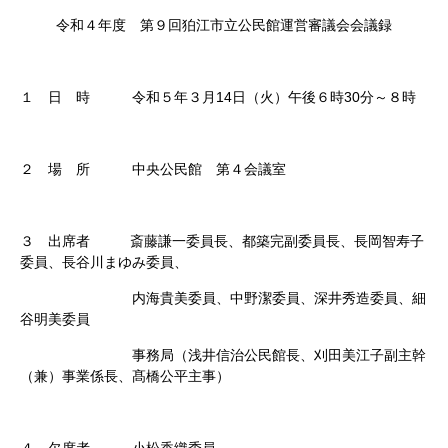
令和４年度 第９回狛江市立公民館運営審議会会議録
１ 日 時 令和５年３月14日（火）午後６時30分～８時
２ 場 所 中央公民館 第４会議室
３ 出席者 斎藤謙一委員長、都築完副委員長、長岡智寿子
委員、長谷川まゆみ委員、
内海貴美委員、中野潔委員、深井秀造委員、細
谷明美委員
事務局（浅井信治公民館長、刈田美江子副主幹
（兼）事業係長、髙橋公平主事）