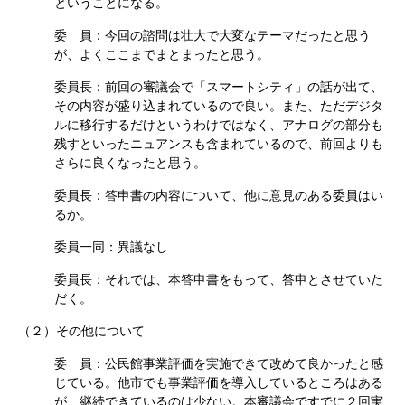
ということになる。
委 員：今回の諮問は壮大で大変なテーマだったと思う
が、よくここまでまとまったと思う。
委員長：前回の審議会で「スマートシティ」の話が出て、
その内容が盛り込まれているので良い。また、ただデジタ
ルに移行するだけというわけではなく、アナログの部分も
残すといったニュアンスも含まれているので、前回よりも
さらに良くなったと思う。
委員長：答申書の内容について、他に意見のある委員はい
るか。
委員一同：異議なし
委員長：それでは、本答申書をもって、答申とさせていた
だく。
（２）その他について
委 員：公民館事業評価を実施できて改めて良かったと感
じている。他市でも事業評価を導入しているところはある
が、継続できているのは少ない。本審議会ですでに２回実