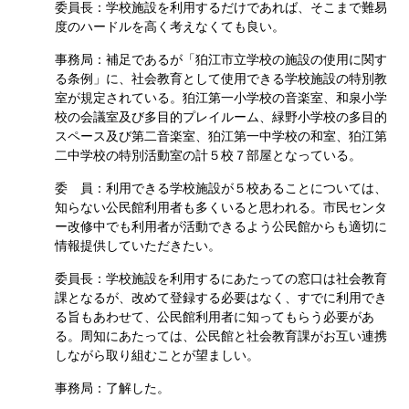
委員長：学校施設を利用するだけであれば、そこまで難易
度のハードルを高く考えなくても良い。
事務局：補足であるが「狛江市立学校の施設の使用に関す
る条例」に、社会教育として使用できる学校施設の特別教
室が規定されている。狛江第一小学校の音楽室、和泉小学
校の会議室及び多目的プレイルーム、緑野小学校の多目的
スペース及び第二音楽室、狛江第一中学校の和室、狛江第
二中学校の特別活動室の計５校７部屋となっている。
委 員：利用できる学校施設が５校あることについては、
知らない公民館利用者も多くいると思われる。市民センタ
ー改修中でも利用者が活動できるよう公民館からも適切に
情報提供していただきたい。
委員長：学校施設を利用するにあたっての窓口は社会教育
課となるが、改めて登録する必要はなく、すでに利用でき
る旨もあわせて、公民館利用者に知ってもらう必要があ
る。周知にあたっては、公民館と社会教育課がお互い連携
しながら取り組むことが望ましい。
事務局：了解した。