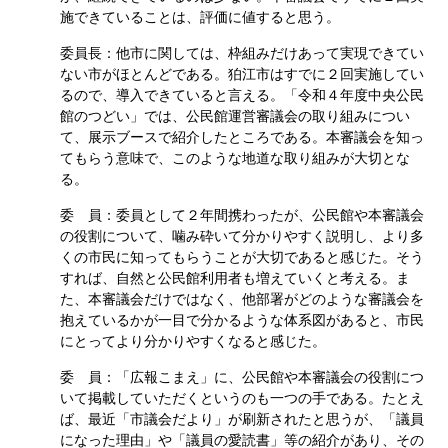
施できていることは、評価に値すると思う。
委員長：他市に関しては、枠組みだけあって実現できてい
ない市がほとんどである。狛江市はすでに２回実施してい
るので、導入できていると言える。「令和４年度中央公民
館のつどい」では、公民館運営審議会の取り組みについ
て、展示ブースで紹介したところである。本審議会を知っ
てもらう意味で、このような地道な取り組みが大切とな
る。
委 員：委員として２年間携わったが、公民館や本審議会
の役割について、噛み砕いて分かりやすく説明し、より多
くの市民に知ってもらうことが大切であると感じた。そう
すれば、自然と公民館利用者も増えていくと考える。ま
た、本審議会だけではなく、他部署がどのような審議会を
抱えているかが一目で分かるような体系図があると、市民
にとってより分かりやすくなると感じた。
委 員：「広報こまえ」に、公民館や本審議会の役割につ
いて掲載していただくというのも一つの手である。たとえ
ば、最近「市議会だより」が刷新されたと思うが、「議員
になった理由」や「議員の愛読書」等の紹介があり、その