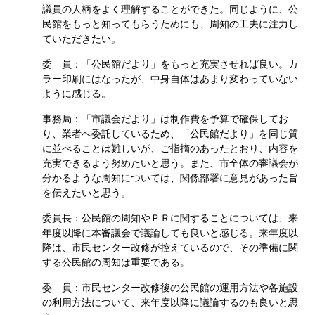
議員の人柄をよく理解することができた。同じように、公
民館をもっと知ってもらうためにも、周知の工夫に注力し
ていただきたい。
委 員：「公民館だより」をもっと充実させれば良い。カ
ラー印刷にはなったが、中身自体はあまり変わっていない
ように感じる。
事務局：「市議会だより」は制作費を予算で確保してお
り、業者へ委託しているため、「公民館だより」を同じ質
に並べることは難しいが、ご指摘のあったとおり、内容を
充実できるよう努めたいと思う。また、市全体の審議会が
分かるような周知については、関係部署に意見があった旨
を伝えたいと思う。
委員長：公民館の周知やＰＲに関することについては、来
年度以降に本審議会で議論しても良いと感じる。来年度以
降は、市民センター改修が控えているので、その準備に関
する公民館の周知は重要である。
委 員：市民センター改修後の公民館の運用方法や各施設
の利用方法について、来年度以降に議論するのも良いと思