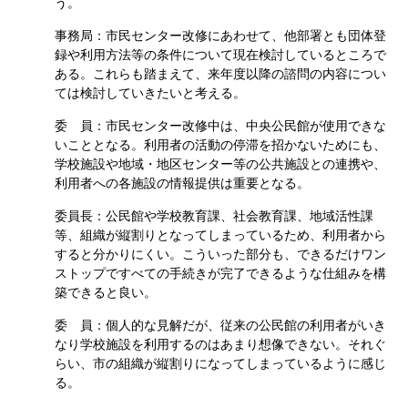
う。
事務局：市民センター改修にあわせて、他部署とも団体登
録や利用方法等の条件について現在検討しているところで
ある。これらも踏まえて、来年度以降の諮問の内容につい
ては検討していきたいと考える。
委 員：市民センター改修中は、中央公民館が使用できな
いこととなる。利用者の活動の停滞を招かないためにも、
学校施設や地域・地区センター等の公共施設との連携や、
利用者への各施設の情報提供は重要となる。
委員長：公民館や学校教育課、社会教育課、地域活性課
等、組織が縦割りとなってしまっているため、利用者から
すると分かりにくい。こういった部分も、できるだけワン
ストップですべての手続きが完了できるような仕組みを構
築できると良い。
委 員：個人的な見解だが、従来の公民館の利用者がいき
なり学校施設を利用するのはあまり想像できない。それぐ
らい、市の組織が縦割りになってしまっているように感じ
る。