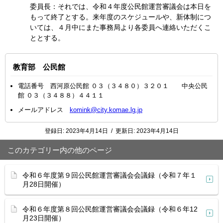
委員長：それでは、令和４年度公民館運営審議会は本日を
もって終了とする。来年度のスケジュールや、新体制につ
いては、４月中にまた事務局より各委員へ連絡いただくこ
ととする。
教育部 公民館
電話番号 西河原公民館 ０３（３４８０）３２０１ 中央公民
館 ０３（３４８８）４４１１
メールアドレス
komink@city.komae.lg.jp
登録日:
2023年4月14日
/
更新日:
2023年4月14日
このカテゴリー内の他のページ
令和６年度第９回公民館運営審議会会議録（令和７年１
月28日開催）
令和６年度第８回公民館運営審議会会議録（令和６年12
月23日開催）