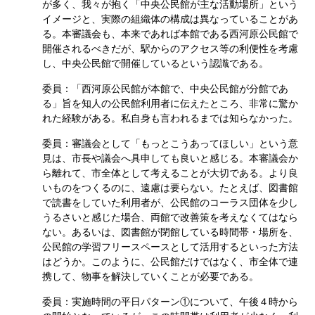
が多く、我々が抱く「中央公民館が主な活動場所」という
イメージと、実際の組織体の構成は異なっていることがあ
る。本審議会も、本来であれば本館である西河原公民館で
開催されるべきだが、駅からのアクセス等の利便性を考慮
し、中央公民館で開催しているという認識である。
委員：「西河原公民館が本館で、中央公民館が分館であ
る」旨を知人の公民館利用者に伝えたところ、非常に驚か
れた経験がある。私自身も言われるまでは知らなかった。
委員：審議会として「もっとこうあってほしい」という意
見は、市長や議会へ具申しても良いと感じる。本審議会か
ら離れて、市全体として考えることが大切である。より良
いものをつくるのに、遠慮は要らない。たとえば、図書館
で読書をしていた利用者が、公民館のコーラス団体を少し
うるさいと感じた場合、両館で改善策を考えなくてはなら
ない。あるいは、図書館が閉館している時間帯・場所を、
公民館の学習フリースペースとして活用するといった方法
はどうか。このように、公民館だけではなく、市全体で連
携して、物事を解決していくことが必要である。
委員：実施時間の平日パターン①について、午後４時から