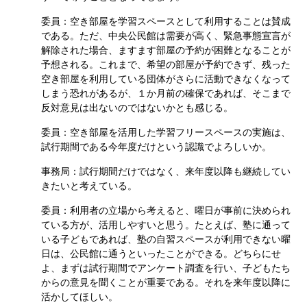
委員：空き部屋を学習スペースとして利用することは賛成
である。ただ、中央公民館は需要が高く、緊急事態宣言が
解除された場合、ますます部屋の予約が困難となることが
予想される。これまで、希望の部屋が予約できず、残った
空き部屋を利用している団体がさらに活動できなくなって
しまう恐れがあるが、１か月前の確保であれば、そこまで
反対意見は出ないのではないかとも感じる。
委員：空き部屋を活用した学習フリースペースの実施は、
試行期間である今年度だけという認識でよろしいか。
事務局：試行期間だけではなく、来年度以降も継続してい
きたいと考えている。
委員：利用者の立場から考えると、曜日が事前に決められ
ている方が、活用しやすいと思う。たとえば、塾に通って
いる子どもであれば、塾の自習スペースが利用できない曜
日は、公民館に通うといったことができる。どちらにせ
よ、まずは試行期間でアンケート調査を行い、子どもたち
からの意見を聞くことが重要である。それを来年度以降に
活かしてほしい。