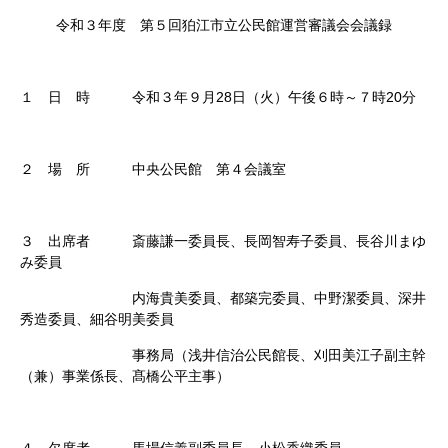
令和３年度 第５回狛江市立公民館運営審議会会議録
１ 日 時 令和３年９月28日（火）午後６時～７時20分
２ 場 所 中央公民館 第４会議室
３ 出席者 斎藤謙一委員長、長岡智寿子委員、長谷川まゆ
み委員
内海貴美委員、都築完委員、中野潔委員、深井
秀造委員、細谷明美委員
事務局（浅井信治公民館長、刈田美江子副主幹
（兼）事業係長、髙橋公平主事）