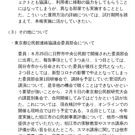
ェクトとも協議し、利用者に移動の協力をしてもらうこと
にはなってしまうが、異なる部屋でも実施することとし
た。こういった運用方法の詳細については、試行期間を踏
まえて、本格実施に活かしていきたい。
（３）その他について
・東京都公民館連絡協議会委員部会について
委員：８月25日に日野市中央公民館で開催された委員部会
に出席した。報告事項として３つあり、１つ目としては、
国分寺市から任命されていた委員が後任と交代となった。
２つ目としては、新型コロナの影響で中止となってしまっ
た委員部会第1回研修会で、講師を予定していた菅沼氏の
講演について、是非他の機会で聴くことはできないかとい
う要望が強いことから、２月５日の東京都公民館研究大会
の課題別集会で、合同開催してみてはどうかという話が出
た。これについては、現在検討中であり、オンラインでの
開催も現時点では行う予定である。３点目としては、今年
度実施した狛江市の公民館事業評価について、他市へ情報
提供させていただいた。狛江市の実験教室やスマホ講座の
評価が高い旨を伝えたところ、スマホ講座に関しては他市