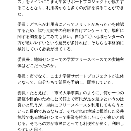
ス」をメインにこまえ学習サポートプロジェクトが協力す
ることとなり、利用者からも多くの好評を得ることができ
た。
委員：どちらが利用者にとってメリットがあったかを確認
するため、試行期間中の利用者向けアンケートで、場所に
関する調査をしてみても良い。自宅に近い地域センターの
方が通いやすいという意見が多ければ、そちらも本格的に
検討していく必要が出てくる。
委員長：地域センターでの学習フリースペースでの実施主
体はどこだったのか。
委員：市でなく、こまえ学習サポートプロジェクトが主体
となって、自分たちで部屋を予約し、開室していた。
委員：たとえば、「市民大学事業」のように、何か一つの
講座や目的のために公民館まで市民が足を運ぶというのは
良いと思うが、単純にフリースペースを利用してもらうと
いった目的であるならば、それぞれの地域に根差した公共
施設である地域センターで事業を推進したほうが良いと感
じる。そちらの方が市民にとっても利便性が良く、利用し
やすいと思う。