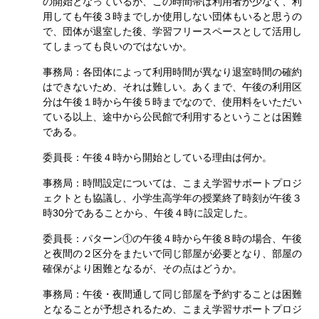
の開始となっているが、この時間帯は利用者が少なく、利
用しても午後３時までしか使用しない団体もいると思うの
で、団体が退室した後、学習フリースペースとして活用し
てしまっても良いのではないか。
事務局：各団体によって利用時間が異なり退室時間の確約
はできないため、それは難しい。あくまで、午後の利用区
分は午後１時から午後５時までなので、使用料をいただい
ている以上、途中から公民館で利用するということは困難
である。
委員長：午後４時から開始としている理由は何か。
事務局：時間設定については、こまえ学習サポートプロジ
ェクトとも協議し、小学生高学年の授業終了時刻が午後３
時30分であることから、午後４時に設定した。
委員長：パターン①の午後４時から午後８時の場合、午後
と夜間の２区分をまたいで同じ部屋が必要となり、部屋の
確保がより困難となるが、その点はどうか。
事務局：午後・夜間通して同じ部屋を予約することは困難
となることが予想されるため、こまえ学習サポートプロジ