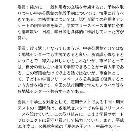
委員：確かに、一般利用者の立場を考慮すると、予約を取
りづらい中央公民館の施設予約については、慎重に行うべ
きである。本格実施については、試行期間での利用者アン
ケートの回答結果を基に、学習フリースペース事業に必要
な部屋数や、日程、曜日等を具体的に検討していった方が
良い。
委員：繰り返しとなってしまうが、中央公民館だけではな
く地域センターでも実施できると良い。所管課が異なると
いうことで、導入は難しいかもしれないが、市民にとって
は、自分の最も近い場所で学習できることが一番大事であ
る。この審議会だけで収まる話ではないが、市全体とし
て、子どもの学習フリースペースを公共施設で確保すると
いう方針を掲げて、今回の試行期間で学んだノウハウ等を
各地域センターへ共有すべきである。
委員：中学生を対象として、定期テストである中間・期末
テストの１週間前は、各地域センターでも学習フリースペ
ースを設けていた。この取り組みに、こまえ学習サポート
プロジェクトは見守り員として協力していた。また、平成
31年度は、公民館主催の「夏休み子ども・中高生スペー