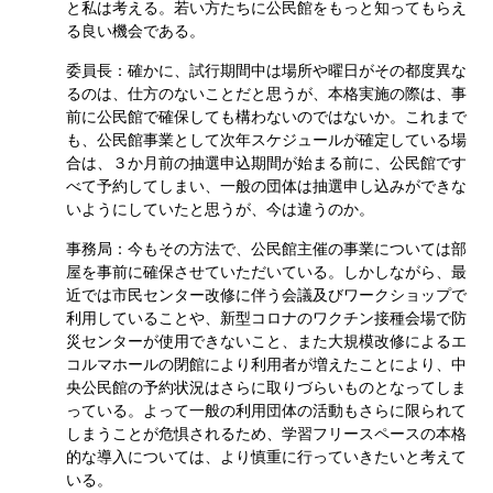
と私は考える。若い方たちに公民館をもっと知ってもらえ
る良い機会である。
委員長：確かに、試行期間中は場所や曜日がその都度異な
るのは、仕方のないことだと思うが、本格実施の際は、事
前に公民館で確保しても構わないのではないか。これまで
も、公民館事業として次年スケジュールが確定している場
合は、３か月前の抽選申込期間が始まる前に、公民館です
べて予約してしまい、一般の団体は抽選申し込みができな
いようにしていたと思うが、今は違うのか。
事務局：今もその方法で、公民館主催の事業については部
屋を事前に確保させていただいている。しかしながら、最
近では市民センター改修に伴う会議及びワークショップで
利用していることや、新型コロナのワクチン接種会場で防
災センターが使用できないこと、また大規模改修によるエ
コルマホールの閉館により利用者が増えたことにより、中
央公民館の予約状況はさらに取りづらいものとなってしま
っている。よって一般の利用団体の活動もさらに限られて
しまうことが危惧されるため、学習フリースペースの本格
的な導入については、より慎重に行っていきたいと考えて
いる。