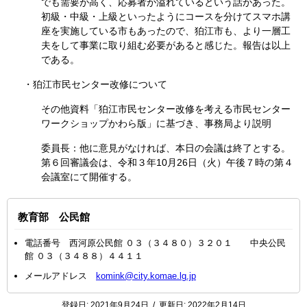
でも需要が高く、応募者が溢れているという話があった。
初級・中級・上級といったようにコースを分けてスマホ講
座を実施している市もあったので、狛江市も、より一層工
夫をして事業に取り組む必要があると感じた。報告は以上
である。
・狛江市民センター改修について
その他資料「狛江市民センター改修を考える市民センター
ワークショップかわら版」に基づき、事務局より説明
委員長：他に意見がなければ、本日の会議は終了とする。
第６回審議会は、令和３年10月26日（火）午後７時の第４
会議室にて開催する。
教育部 公民館
電話番号 西河原公民館 ０３（３４８０）３２０１ 中央公民
館 ０３（３４８８）４４１１
メールアドレス
komink@city.komae.lg.jp
登録日:
2021年9月24日
/
更新日:
2022年2月14日