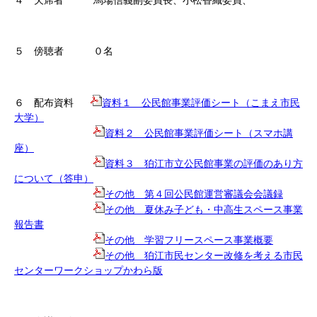
４ 欠席者 馬場信義副委員長、小松香織委員、
５ 傍聴者 ０名
６ 配布資料
資料１ 公民館事業評価シート（こまえ市民
大学）
資料２ 公民館事業評価シート（スマホ講
座）
資料３ 狛江市立公民館事業の評価のあり方
について（答申）
その他 第４回公民館運営審議会会議録
その他 夏休み子ども・中高生スペース事業
報告書
その他 学習フリースペース事業概要
その他 狛江市民センター改修を考える市民
センターワークショップかわら版