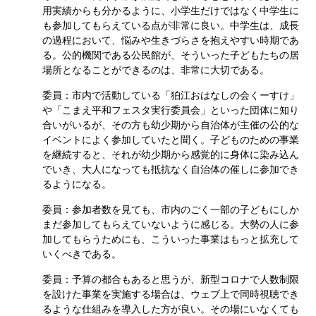
用実績からも分かるように、小学生だけではなく中学生に
も参加してもらえている点が非常に良い。中学生は、成長
の過程において、悩みや生きづらさを抱えやすい時期であ
る。公的機関である公民館が、そういった子どもたちの居
場所となることができるのは、非常に大切である。
委員：市内で活動している「狛江おはなしの会くーすけ」
や「こまえ平和フェスタ実行委員会」といった団体に知り
合いがいるが、その方も幼少期から自治体が主催の公的な
イベントによく参加していたと聞く。子どものための事業
を継続すると、それが幼少期から感覚的に身体に染み込ん
でいき、大人になっても抵抗なく自治体の催しに参加でき
るようになる。
委員：参加者数を見ても、市内のごく一部の子どもにしか
まだ参加してもらえていないように感じる。大勢の人に参
加してもらうためにも、こういった事業はもっと拡充して
いくべきである。
委員：予算の都合もあると思うが、新型コロナで人数制限
を設けた事業を実施する場合は、ウェブ上で同時視聴でき
るような仕組みを導入した方が良い。その場にいなくても