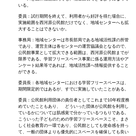
いる。
委員：試行期間を終えて、利用者から好評を得た場合に、
実施範囲を西河原公民館だけでなく、地域センターへも拡
大することはできないか。
事務局：地域センターは市長部局である地域活性課の所管
であり、運営主体は各センターの運営協議会となるので、
公民館事業として拡大できる範囲は、西河原公民館までが
限界である。学習フリースペース事業に係る運用方法やア
ンケート結果等であれば、地域活性課へ情報提供すること
ができる。
委員長：各地域センターにおける学習フリースペースは、
期間限定的ではあるが、すでに実施していたことがある。
委員：公民館利用団体の責任者としてこれまで10年程度務
めていたこともあり、 どういった団体が公民館を利用し
ているかについては肌感覚で分かっているつもりである。
こういった子どものための学習フリースペースこそ、まさ
しく社会教育の一環であり、公民館としても使命感を持っ
て、一般の団体よりも優先的にスペースを確保しても良い