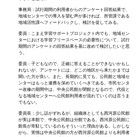
事務局：試行期間の利用者からのアンケート回答結果で、
地域センターでの導入を望む声が多ければ、所管課である
地域活性課へフィードバックし、検討を促してみる。
委員：こまえ学習サポートプロジェクト内でも、地域セン
ターにおける学習フリースペースの必要性について、試行
期間のアンケートの回答結果を基に改めて検討したいと思
う。
委員：子どもなので、正確に答えることができないかもし
れないが、アンケートには、どこの地区から来たかまでは
聞いた方が良い。また、長期的に見ても、公民館と地域セ
ンターはもっと連携を深めていくべきである。市民センタ
ー改修の期間中は、中央公民館が閉館となるので、代役と
なる地域センターへ公民館利用者が流れていくのは言うま
でもない。
委員長：少し話がずれるが、組織体としても西河原公民館
が実は本館で、中央公民館は分館である。西河原公民館に
館長が常駐しているのもそういった理由がある。しかしな
がら、実情は中央公民館の方が西河原公民館よりも利用者