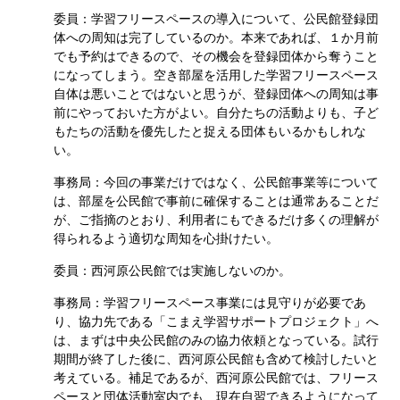
委員：学習フリースペースの導入について、公民館登録団
体への周知は完了しているのか。本来であれば、１か月前
でも予約はできるので、その機会を登録団体から奪うこと
になってしまう。空き部屋を活用した学習フリースペース
自体は悪いことではないと思うが、登録団体への周知は事
前にやっておいた方がよい。自分たちの活動よりも、子ど
もたちの活動を優先したと捉える団体もいるかもしれな
い。
事務局：今回の事業だけではなく、公民館事業等について
は、部屋を公民館で事前に確保することは通常あることだ
が、ご指摘のとおり、利用者にもできるだけ多くの理解が
得られるよう適切な周知を心掛けたい。
委員：西河原公民館では実施しないのか。
事務局：学習フリースペース事業には見守りが必要であ
り、協力先である「こまえ学習サポートプロジェクト」へ
は、まずは中央公民館のみの協力依頼となっている。試行
期間が終了した後に、西河原公民館も含めて検討したいと
考えている。補足であるが、西河原公民館では、フリース
ペースと団体活動室内でも、現在自習できるようになって