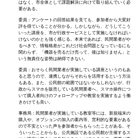
はなく、市全体として課題解決に向けて取り組んでいく必
要がある。
委員：アンケートの回答結果を見ても、参加者から大変好
評を得ていることが分かる。しかしながら、どうしてこう
いった講座を、市が行政サービスとして実施しなければい
けないのかとも強く感じる。本来であれば、民間業者がや
るべきで、情報格差がこれだけ社会問題となっているにも
関わらず、「機器を売るだけ売って、後は知りません」と
いう無責任な姿勢は納得できない。
委員：おそらく民間業者が実施している講座というのもあ
ると思うので、連携しながらそれらを活用するという方法
もある。また、公民館の範囲ではないかもしれないが、行
政からスマホを販売している民間業者へ、スマホ操作につ
いて購入者向けのフォローアップや教室を実施するよう働
きかけても良い。
事務局：民間業者が実施している教室等には、新規端末の
購入や、オプションの加入の案内等、営利的な要素がある
ので不安といった声を参加者からもらったことがある。そ
ういったことからも、公共施設である公民館が主催するス