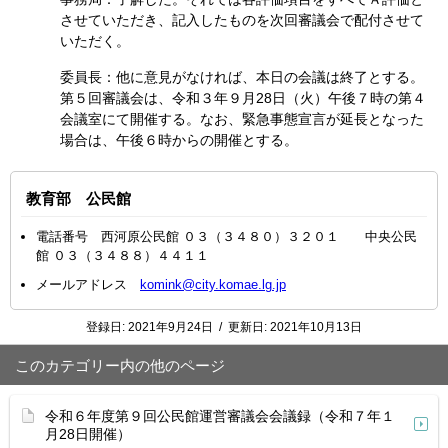
させていただき、記入したものを次回審議会で配付させて
いただく。
委員長：他に意見がなければ、本日の会議は終了とする。
第５回審議会は、令和３年９月28日（火）午後７時の第４
会議室にて開催する。なお、緊急事態宣言が延長となった
場合は、午後６時からの開催とする。
教育部 公民館
電話番号 西河原公民館 ０３（３４８０）３２０１ 中央公民
館 ０３（３４８８）４４１１
メールアドレス
komink@city.komae.lg.jp
登録日:
2021年9月24日
/
更新日:
2021年10月13日
このカテゴリー内の他のページ
令和６年度第９回公民館運営審議会会議録（令和７年１
月28日開催）