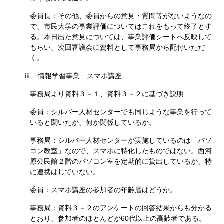
委員長：その他、委員からの意見・質問等がないようなの
で、市民大学の事業評価についてはこれをもって終了とす
る。本日出た意見については、事業評価シートへ反映して
もらい、次回審議会に資料として事務局から配付いただ
く。
ⅲ 情報学習事業 スマホ講座
事務局より資料３－１、資料３－２に基づき説明
委員：シルバー人材センターでも同じような事業を行って
いると聞いたが、何か関係しているか。
事務局：シルバー人材センターが実施しているのは「パソ
コン教室」なので、スマホに特化したものではない。西河
原公民館２階のパソコン室を定期的に貸出しているが、特
に連携はしていない。
委員：スマホ講座の参加者の年齢層はどうか。
事務局：資料３－２のアンケートの回答結果からも分かる
とおり、参加者のほとんどが60代以上の高齢者である。