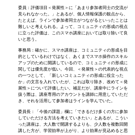
委員：評価項目＜発展性＞に「あまり参加者同士の交流が
見られなかった。」とあるが、個人情報保護の観点から、
たとえば、ラインで参加者同士がつながるといったことは
難しいと考えられる。よって、コミュニティの形成の視点
に立った評価は、このスマホ講座においては取り除いて良
いと思う。
事務局：確かに、スマホ講座は、コミュニティの形成を目
的としているわけではなく、あくまでスマホ操作のスキル
アップのために開講しているので、コミュニティの形成に
関しては優先度が低い。今回、＜発展性＞の代表的な視点
の一つとして、「新しいコミュニティの形成に役立った
か」の文言を入れていたが、これは取り除き、改めて＜発
展性＞について評価したい。補足だが、講座中にラインを
扱う際は、講座専用のアカウントを講師に用意していただ
き、それを活用して参加者はラインを学んでいた。
委員長：「今後の課題」欄に「できるだけ多くの方に参加
していただける方法を考えていきたい」とあるが、こうい
った講座は、大人数で開講するよりも、少人数を複数回開
講した方が、学習効率が上がり、より効果が見込めると思