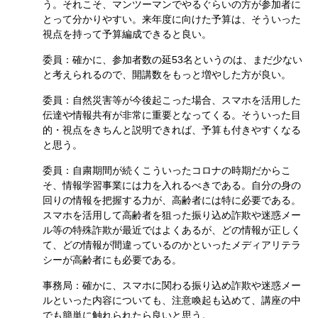
う。それこそ、マンツーマンでやるぐらいの方が参加者に
とって分かりやすい。来年度に向けた予算は、そういった
視点を持って予算編成できると良い。
委員：確かに、参加者数の延53名というのは、まだ少ない
と考えられるので、開講数をもっと増やした方が良い。
委員：自然災害等が今後起こった場合、スマホを活用した
伝達や情報共有が非常に重要となってくる。そういった目
的・視点をきちんと説明できれば、予算も付きやすくなる
と思う。
委員：自粛期間が続くこういったコロナの時期だからこ
そ、情報学習事業には力を入れるべきである。自分の身の
回りの情報を把握する力が、高齢者には特に必要である。
スマホを活用して高齢者を狙った振り込め詐欺や迷惑メー
ル等の特殊詐欺が最近ではよくあるが、どの情報が正しく
て、どの情報が間違っているのかといったメディアリテラ
シーが高齢者にも必要である。
事務局：確かに、スマホに関わる振り込め詐欺や迷惑メー
ルといった内容についても、注意喚起も込めて、講座の中
でも簡単に触れられたら良いと思う。