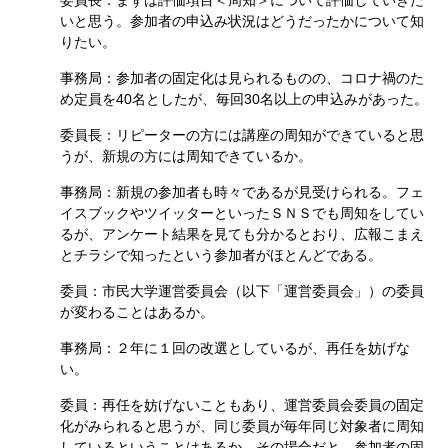
委員長：まずは評価項目＜周知＞について評価していきた
いと思う。参加者の申込み状況はどうだったかについて知
りたい。
事務局：参加者の固定化は見られるものの、コロナ禍のた
め定員を40名としたが、毎回30名以上の申込みがあった。
委員長：リピーターの方には講座の周知ができていると思
うが、新規の方には周知できているか。
事務局：新規の参加者も時々であるが見受けられる。フェ
イスブックやツイッターといったＳＮＳでも周知をしてい
るが、アンケート結果を見ても分かるとおり、広報こまえ
とチラシで知ったという参加者がほとんどである。
委員：市民大学運営委員会（以下「運営委員会」）の委員
が変わることはあるか。
事務局：２年に１回の改選としているが、再任を妨げな
い。
委員：再任を妨げないこともあり、運営委員会委員の固定
化がみられると思うが、同じ委員が毎年同じ対象者に周知
しているということはあるか。その場合だと、参加者の固