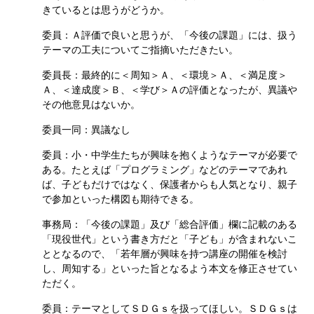
きているとは思うがどうか。
委員：Ａ評価で良いと思うが、「今後の課題」には、扱う
テーマの工夫についてご指摘いただきたい。
委員長：最終的に＜周知＞Ａ、＜環境＞Ａ、＜満足度＞
Ａ、＜達成度＞Ｂ、＜学び＞Ａの評価となったが、異議や
その他意見はないか。
委員一同：異議なし
委員：小・中学生たちが興味を抱くようなテーマが必要で
ある。たとえば「プログラミング」などのテーマであれ
ば、子どもだけではなく、保護者からも人気となり、親子
で参加といった構図も期待できる。
事務局：「今後の課題」及び「総合評価」欄に記載のある
「現役世代」という書き方だと「子ども」が含まれないこ
ととなるので、「若年層が興味を持つ講座の開催を検討
し、周知する」といった旨となるよう本文を修正させてい
ただく。
委員：テーマとしてＳＤＧｓを扱ってほしい。ＳＤＧｓは