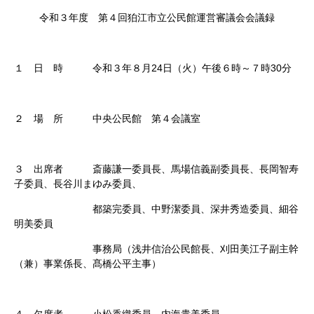
令和３年度 第４回狛江市立公民館運営審議会会議録
１ 日 時 令和３年８月24日（火）午後６時～７時30分
２ 場 所 中央公民館 第４会議室
３ 出席者 斎藤謙一委員長、馬場信義副委員長、長岡智寿
子委員、長谷川まゆみ委員、
都築完委員、中野潔委員、深井秀造委員、細谷
明美委員
事務局（浅井信治公民館長、刈田美江子副主幹
（兼）事業係長、髙橋公平主事）