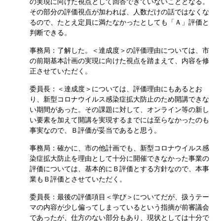
の実現に向けた視点として回答できていないこととなる。
その部分の評価視点が加われば、人数だけの話ではなくな
るので、たとえ定員に満たなかったとしても「Ａ」評価と
判断できる。
事務局：了解した。＜達成度＞の評価理由については、市
の前期基本計画の実現に向けた視点を踏まえて、内容を修
正させていただく。
委員長：＜達成度＞については、評価理由にもあるとお
り、新型コロナウイルス感染症拡大防止のため開講できな
い期間があった。その課題に対して、オンライン等の新し
い要素を加えて開講を実現するまでには至らなかったのも
事実なので、Ｂ評価が妥当であると思う。
事務局：確かに、市の他計画でも、新型コロナウイルス感
染症拡大防止を理由として十分に開催できなかった事業の
評価については、基本的にＢ評価とする方針なので、本事
業もＢ評価とさせていただく。
委員長：最後の評価項目＜学び＞についてだが、扱うテー
マの内容が少し偏ってしまっているという指摘が前審議会
であったが、仕方のない部分もあり、現状としては十分で