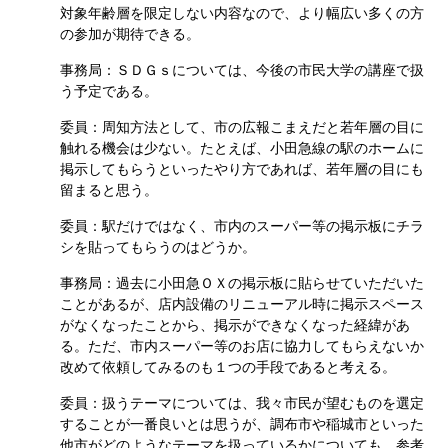
対象年齢層を限定しない内容なので、より幅広い多くの方
の参加が期待できる。
事務局：ＳＤＧｓについては、今後の市民大学の講座で扱
う予定である。
委員：周知方法として、市の広報こまえだと若年層の目に
触れる機会は少ない。たとえば、小田急線の駅のホームに
掲示してもらうといったやり方であれば、若年層の目にも
留まると思う。
委員：駅だけではなく、市内のスーパー等の掲示板にチラ
シを貼ってもらうのはどうか。
事務局：過去に小田急ＯＸの掲示板に貼らせていただいた
ことがあるが、店内設備のリニューアル時に掲示スペース
がなくなったことから、掲示ができなくなった経緯があ
る。ただ、市内スーパー等のお店に協力してもらえないか
改めて依頼してみるのも１つの手段であると考える。
委員：扱うテーマについては、我々市民が望むものを選定
することが一番良いとは思うが、調布市や稲城市といった
他市がどのようなテーマを扱っているかについても、参考