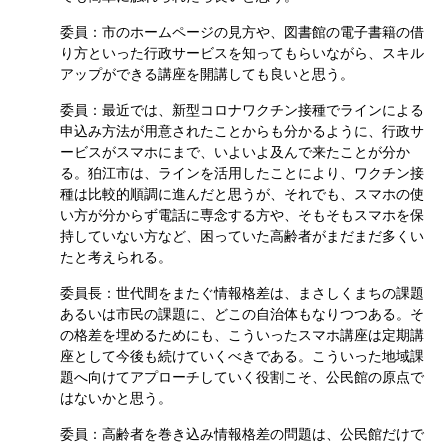
委員：市のホームページの見方や、図書館の電子書籍の借
り方といった行政サービスを知ってもらいながら、スキル
アップができる講座を開講しても良いと思う。
委員：最近では、新型コロナワクチン接種でラインによる
申込み方法が用意されたことからも分かるように、行政サ
ービスがスマホにまで、いよいよ及んで来たことが分か
る。狛江市は、ラインを活用したことにより、ワクチン接
種は比較的順調に進んだと思うが、それでも、スマホの使
い方が分からず電話に専念する方や、そもそもスマホを保
持していない方など、困っていた高齢者がまだまだ多くい
たと考えられる。
委員長：世代間をまたぐ情報格差は、まさしくまちの課題
あるいは市民の課題に、どこの自治体もなりつつある。そ
の格差を埋めるためにも、こういったスマホ講座は定期講
座として今後も続けていくべきである。こういった地域課
題へ向けてアプローチしていく役割こそ、公民館の原点で
はないかと思う。
委員：高齢者を巻き込み情報格差の問題は、公民館だけで