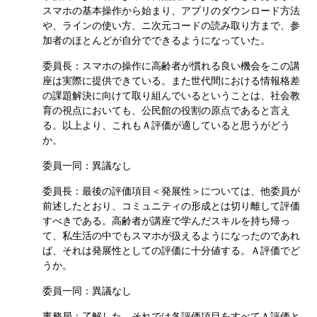
スマホの基本操作から始まり、アプリのダウンロード方法
や、ラインの使い方、ニ次元コードの読み取り方まで、参
加者のほとんどが自分でできるようになっていた。
委員長：スマホの操作に高齢者が慣れる良い機会をこの講
座は実際に提供できている。また世代間における情報格差
の課題解決に向けて取り組んでいるということは、社会教
育の視点においても、公民館の役割の原点であると言え
る。以上より、これもＡ評価が適していると思うがどう
か。
委員一同：異議なし
委員長：最後の評価項目＜発展性＞については、他委員が
前述したとおり、コミュニティの形成とは切り離して評価
すべきである。高齢者が講座で学んだスキルを持ち帰っ
て、私生活の中でもスマホが扱えるようになったのであれ
ば、それは発展性としての評価に十分値する。Ａ評価でど
うか。
委員一同：異議なし
事務局：了解した。それでは各評価項目をすべてＡ評価と