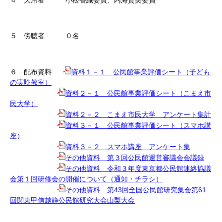
４ 欠席者 小松香織委員、内海貴美委員
５ 傍聴者 ０名
６ 配布資料
資料１－１ 公民館事業評価シート（子ども
の実験教室）
資料２－１ 公民館事業評価シート（こまえ市
民大学）
資料２－２ こまえ市民大学 アンケート集計
資料３－１ 公民館事業評価シート（スマホ講
座）
資料３－２ スマホ講座 アンケート集
その他資料 第３回公民館運営審議会会議録
その他資料 令和３年度東京都公民館連絡協議
会第１回研修会の開催について（通知・チラシ）
その他資料 第43回全国公民館研究集会第61
回関東甲信越静公民館研究大会山梨大会