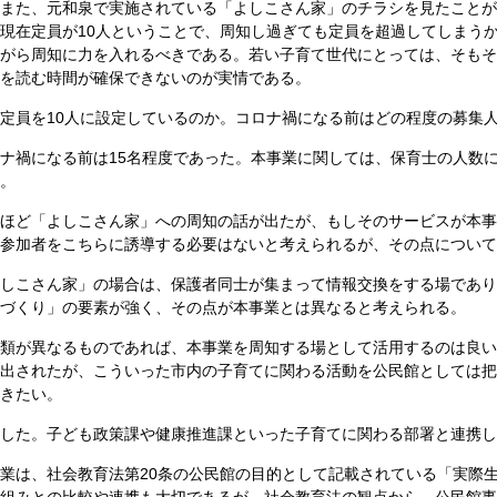
また、元和泉で実施されている「よしこさん家」のチラシを見たことが
現在定員が10人ということで、周知し過ぎても定員を超過してしまう
がら周知に力を入れるべきである。若い子育て世代にとっては、そもそ
を読む時間が確保できないのが実情である。
定員を10人に設定しているのか。コロナ禍になる前はどの程度の募集
ナ禍になる前は15名程度であった。本事業に関しては、保育士の人数に
。
ほど「よしこさん家」への周知の話が出たが、もしそのサービスが本事
参加者をこちらに誘導する必要はないと考えられるが、その点について
しこさん家」の場合は、保護者同士が集まって情報交換をする場であり
づくり」の要素が強く、その点が本事業とは異なると考えられる。
類が異なるものであれば、本事業を周知する場として活用するのは良い
出されたが、こういった市内の子育てに関わる活動を公民館としては把
きたい。
した。子ども政策課や健康推進課といった子育てに関わる部署と連携し
業は、社会教育法第20条の公民館の目的として記載されている「実際