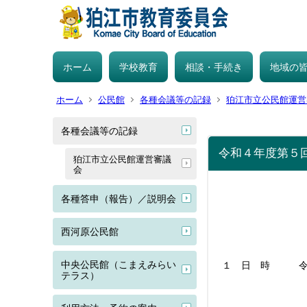
ホーム
学校教育
相談・手続き
地域の
ホーム
公民館
各種会議等の記録
狛江市立公民館運営
各種会議等の記録
令和４年度第５
狛江市立公民館運営審議
会
各種答申（報告）／説明会
西河原公民館
中央公民館（こまえみらい
１ 日 時 令和
テラス）