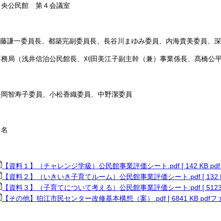
央公民館 第４会議室
謙一委員長、都築完副委員長、長谷川まゆみ委員、内海貴美委員、深
治公民館長、刈田美江子副主幹（兼）事業係長、髙橋公平
智寿子委員、小松香織委員、中野潔委員
名
【資料１】（チャレンジ学級）公民館事業評価シート.pdf [ 142 KB pd
【資料２】（いきいき子育てルーム）公民館事業評価シート.pdf [ 132 K
【資料３】（子育てについて考える）公民館事業評価シート.pdf [ 5123 K
【その他】狛江市民センター改修基本構想（案）.pdf [ 6841 KB pdfフ