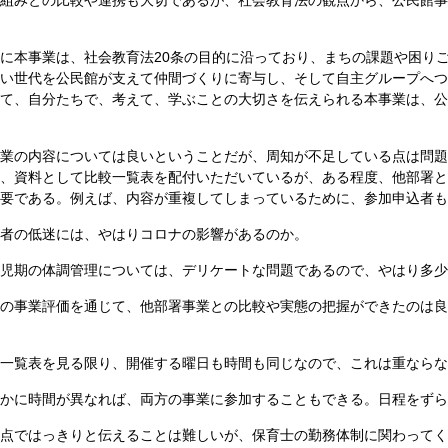
組みとの比較や連携も大切であるが、社会教育法の観点から、公民館事
に本事業は、社会教育法20条の目的に沿っており、まちの課題や困り
い世代を公民館が支えて仲間づくりに寄与し、そして自主グループへつ
て、自分たちで、考えて、学ぶことの大切さを伝えられる本事業は、公
業の内容については良いということだが、周知が不足している点は問題
、資料として比較一覧表を配付いただいているが、ある程度、他部署と
要である。例えば、内容が重複してしまっているために、参加申込者も
者の低迷には、やはりコロナの影響があるのか。
児期の体調管理については、デリケートな問題であるので、やはり多少
の事業評価を通じて、他部署事業との比較や実態の把握ができたのは良
一覧表を見る限り、開催する曜日も時間も同じなので、これは重ならな
かに時間が異なれば、両方の事業に参加することもできる。日程をずら
点ではっきりと伝えることは難しいが、保育士の勤務体制に関わってく