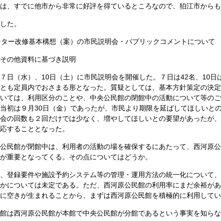
は、すでに他市から非常に好評を得ているところなので、狛江市からも
した。
ター改修基本構想（案）の市民説明会・パブリックコメントについて
その他資料に基づき説明
７日（水）、10日（土）に市民説明会を開催した。７日は42名、10日
とも定員内でおさまる形となった。質疑としては、基本方針策定の決定
いては、利用区分のことや、中央公民館の閉館中の活動について等のご
当初は９月30日（金）であったが、市民より期限を延ばしてほしいとの
会の回数も２回だけでは少なく、増やしてほしいとの要望があったが、
応することとなった。
公民館が閉館中は、利用者の活動の場を確保するにあたって、西河原公
が重要となってくる。その点についてはどうか。
、登録要件や施設予約システム等の管理・運用方法の統一化について、
かについては未定である。ただ、西河原公民館の利用率にまだ余裕があ
に空きが生まれることから、まずは西河原公民館を積極的に利用してい
館は西河原公民館が本館で中央公民館が分館であるという事実を知らな