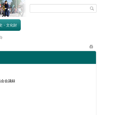
史・文化財
催）
議会会議録