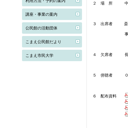
利用方法・予約の案内
２ 場 所 中
講座・事業の案内
３ 出席者 斎藤
公民館の活動団体
事務局（浅井信
こまえ公民館だより
４ 欠席者 長岡
こまえ市民大学
５ 傍聴者 ０
６ 配布資料