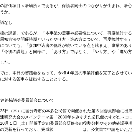
の評価項目＜居場所＞であるが、保護者同士のつながりが生まれ、居心
うか。
議なし
後の課題」であるが、「本事業の需要や必要性について、再度検討する
周知方法や開催時期といったやり方・進め方について、再度検討する」
についても、「参加申込者の低迷が続いている点も踏まえ、事業のあり
「今後の課題」と同様に、「あり方」ではなく、「やり方」や「進め方
した。
では、本日の審議会をもって、令和４年度の事業評価を完了とさせてい
に対する答申を提出することとする。
連絡協議会委員部会について
25日（木）に国分寺市の本多公民館で開催された第５回委員部会に出
連研究大会のメインテーマ案「2030年をみすえた公民館のすがた～コ
10月１日（土）開催予定の委員部会研修会の役割分担やその他確認事
」の更新を行っており、完成後 は、公文書で申請をいただけれ