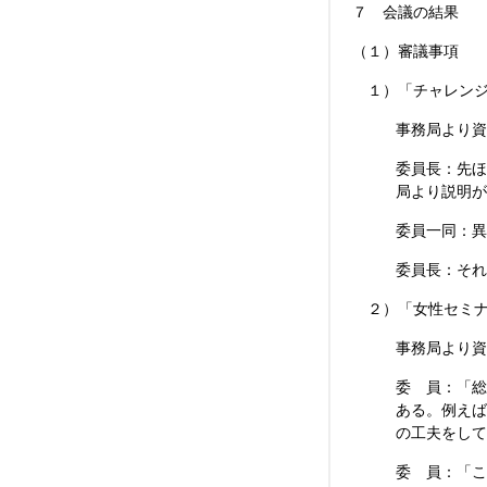
７ 会議の結果
（１）審議事項
１）「チャレンジ
事務局より資
委員長：先ほ
局より説明が
委員一同：異
委員長：それ
２）「女性セミナ
事務局より資
委 員：「総
ある。例えば
の工夫をして
委 員：「こ