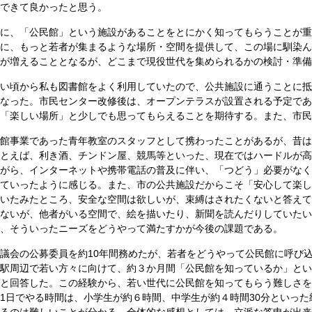
できて良かったと思う。
に、「公民館」という施設があることをとにかく知ってもらうことが重
に、もっと若者が集まるような場所・空間を提供して、この場に馴染ん
が増えることとなるが、どこまで現役世代を集められるかの検討・準備
い頃から私も図書館をよく利用していたので、公共施設に通うことに抵
なった。市民センター改修後は、オープンテラスが設置される予定であ
「楽しい場所」と少しでも思ってもらえることを期待する。また、市民
館事業であった青年教室のスタッフとして携わったことがあるが、昔は
とえば、利き酒、チンドン屋、競馬等といった、現在ではハードルが高
がら、インターネットや携帯電話の普及に伴い、「つどう」必要がなく
ていったように感じる。また、市の公共施設だからこそ「安心して楽し
いたみたところ、安全な空間は欲しいが、束縛はされたくないと答えて
ないが、他者がいる空間で、絵を描いたり、新聞を読んだりしていたい
、そういったニーズをどうやって満たすかが今後の課題である。
議会の公募委員を約10年間務めたが、若者をどうやって公民館に呼び
駅周辺で若い方々に向けて、約３か月間「公民館を知っているか」とい
と回答した。この経験から、若い世代に公民館を知ってもらう難しさを
1日でやる時間は、小学生が約６時間、中学生が約４時間30分といっ