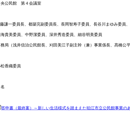
央公民館 第４会議室
謙一委員長、都築完副委員長、長岡智寿子委員、長谷川まゆみ委員、
、中野潔委員、深井秀造委員、細谷明美委員
治公民館長、刈田美江子副主幹（兼）事業係長、髙橋公平
松香織委員
名
答申書（最終案）～新しい生活様式を踏まえた狛江市立公民館事業の