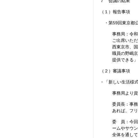
７ 会議の結果
（１）報告事項
・第59回東京都
事務局：令和
ご出席いただ
西東京市、国
職員の野嶋京
提供できる」
（２）審議事項
・「新しい生活様
事務局より資
委員長：事務
あれば、フリ
委 員：今回
ームやサウン
全体を通して