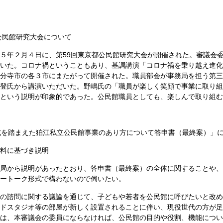
公民館研究大会について
５年２月４日に、第59回東京都公民館研究大会が開催された。審議会
いた。コロナ禍ということもあり、基調講演「コロナ禍を乗り越え進化
分寺市の各３市にまたがって開催された。職員部会が事務局を担う第三
登氏から講演いただいた。野嶋氏の「職員が楽しく笑顔で事業に取り組
という説明が印象的であった。公民館職員としても、楽しんで取り組む
式を踏まえた狛江私立公民館事業のあり方について答申書（最終案）」
料に基づき説明
局から説明があったとおり、答申書（最終案）の全体に関することや、
ートーク形式で構わないので伺いたい。
の諮問に関する議論を通じて、子どもや若者を公民館に呼びたいと改め
ドスタジオ等の部屋が新しく設置されることに伴い、現役世代の方が足
は、本審議会の委員にならなければ、公民館の目的や役割、機能につい