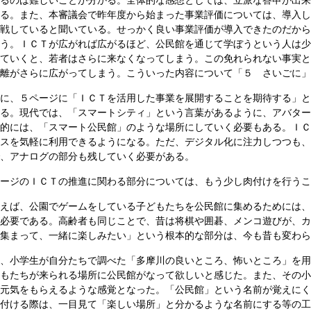
るのは難しいことが分かる。全体的な感想としては、立派な答申が出来
る。また、本審議会で昨年度から始まった事業評価については、導入し
戦していると聞いている。せっかく良い事業評価が導入できたのだから
う。ＩＣＴが広がれば広がるほど、公民館を通じて学ぼうという人は少
ていくと、若者はさらに来なくなってしまう。この免れられない事実と
乖離がさらに広がってしまう。こういった内容について「５ さいごに」
に、５ページに「ＩＣＴを活用した事業を展開することを期待する」と
る。現代では、「スマートシティ」という言葉があるように、アバター
的には、「スマート公民館」のような場所にしていく必要もある。ＩＣ
スを気軽に利用できるようになる。ただ、デジタル化に注力しつつも、
、アナログの部分も残していく必要がある。
ージのＩＣＴの推進に関わる部分については、もう少し肉付けを行うこ
えば、公園でゲームをしている子どもたちを公民館に集めるためには、
必要である。高齢者も同じことで、昔は将棋や囲碁、メンコ遊びが、カ
集まって、一緒に楽しみたい」という根本的な部分は、今も昔も変わら
、小学生が自分たちで調べた「多摩川の良いところ、怖いところ」を用
もたちが来られる場所に公民館がなって欲しいと感じた。また、その小
元気をもらえるような感覚となった。「公民館」という名前が覚えにく
付ける際は、一目見て「楽しい場所」と分かるような名前にする等の工