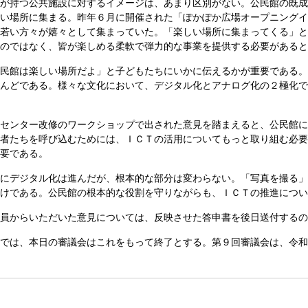
が持つ公共施設に対するイメージは、あまり区別がない。公民館の既成
い場所に集まる。昨年６月に開催された「ぽかぽか広場オープニングイ
若い方々が嬉々として集まっていた。「楽しい場所に集まってくる」と
のではなく、皆が楽しめる柔軟で弾力的な事業を提供する必要があると
民館は楽しい場所だよ」と子どもたちにいかに伝えるかが重要である。
んどである。様々な文化において、デジタル化とアナログ化の２極化で
センター改修のワークショップで出された意見を踏まえると、公民館に
者たちを呼び込むためには、ＩＣＴの活用についてもっと取り組む必要
要である。
にデジタル化は進んだが、根本的な部分は変わらない。「写真を撮る」
けである。公民館の根本的な役割を守りながらも、ＩＣＴの推進につい
員からいただいた意見については、反映させた答申書を後日送付するの
では、本日の審議会はこれをもって終了とする。第９回審議会は、令和５