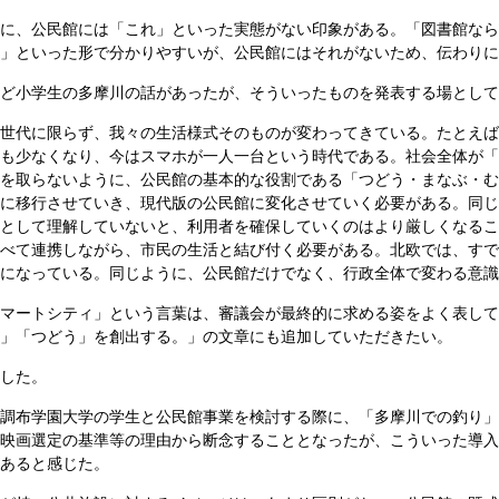
に、公民館には「これ」といった実態がない印象がある。「図書館なら
」といった形で分かりやすいが、公民館にはそれがないため、伝わりに
ど小学生の多摩川の話があったが、そういったものを発表する場として
世代に限らず、我々の生活様式そのものが変わってきている。たとえば
も少なくなり、今はスマホが一人一台という時代である。社会全体が「
を取らないように、公民館の基本的な役割である「つどう・まなぶ・む
に移行させていき、現代版の公民館に変化させていく必要がある。同じ
として理解していないと、利用者を確保していくのはより厳しくなるこ
べて連携しながら、市民の生活と結び付く必要がある。北欧では、すで
になっている。同じように、公民館だけでなく、行政全体で変わる意識
マートシティ」という言葉は、審議会が最終的に求める姿をよく表して
」「つどう」を創出する。」の文章にも追加していただきたい。
した。
調布学園大学の学生と公民館事業を検討する際に、「多摩川での釣り」
映画選定の基準等の理由から断念することとなったが、こういった導入
あると感じた。