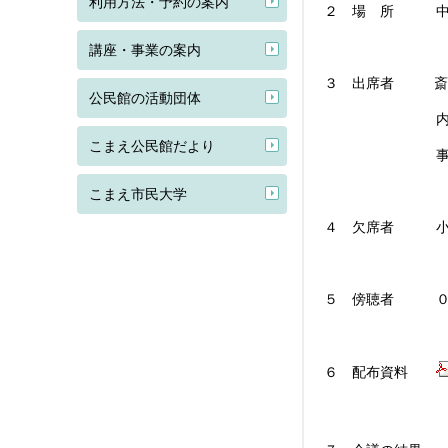
利用方法・予約の案内
２ 場 所 中
講座・事業の案内
３ 出席者 斎藤
公民館の活動団体
内海貴美委員
こまえ公民館だより
事務局（浅井信
こまえ市民大学
４ 欠席者 小
５ 傍聴者 ０
６ 配布資料