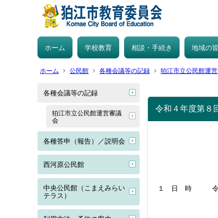
ホーム
学校教育
相談・手続き
地域の
ホーム
公民館
各種会議等の記録
狛江市立公民館運営
各種会議等の記録
令和４年度第８
狛江市立公民館運営審議
会
各種答申（報告）／説明会
西河原公民館
中央公民館（こまえみらい
１ 日 時 令和
テラス）