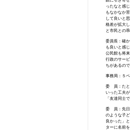
館に引き寄せ
ったなと感じ
もなかなか苦
して良いと思
格差が拡大し
と市民との
委員長：確か
も良いと感じ
公民館も将来
行政のサービ
ちがあるので
事務局：５ペ
委 員：たと
いった工夫が
「友達同士で
委 員：先日
のような子ど
良かった」と
ターに名前を