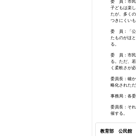
委 員：市民
子どもは楽し
たが、多くの
つきにくいも
委 員：「公
たものがほと
る。
委 員：市民
る。ただ、若
く柔軟さが必
委員長：確か
略化されただ
事務局：各委
委員長：それ
催する。
教育部 公民館