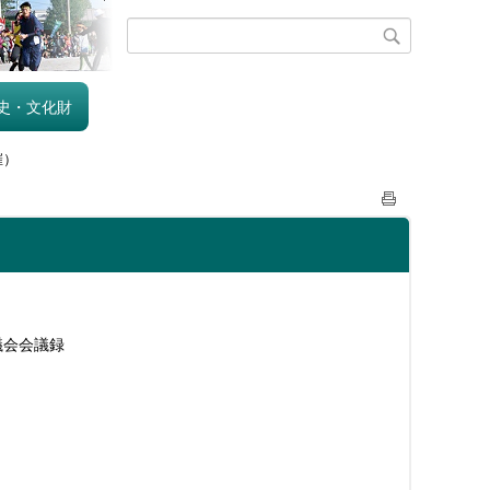
史・文化財
催）
議会会議録