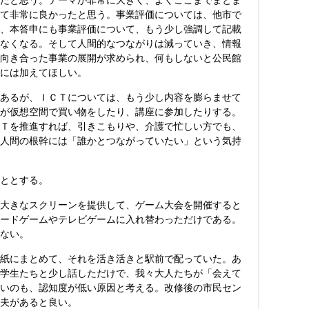
たと思う。テーマが非常に大きく、よくここまでまとま
て非常に良かったと思う。事業評価については、他市で
、本答申にも事業評価について、もう少し強調して記載
なくなる。そして人間的なつながりは減っていき、情報
向き合った事業の展開が求められ、何もしないと公民館
には加えてほしい。
あるが、ＩＣＴについては、もう少し内容を膨らませて
が仮想空間で買い物をしたり、講座に参加したりする。
Ｔを推進すれば、引きこもりや、介護で忙しい方でも、
人間の根幹には「誰かとつながっていたい」という気持
ととする。
大きなスクリーンを提供して、ゲーム大会を開催すると
ードゲームやテレビゲームに入れ替わっただけである。
ない。
紙にまとめて、それを活き活きと駅前で配っていた。あ
学生たちと少し話しただけで、我々大人たちが「会えて
いのも、認知度が低い原因と考える。改修後の市民セン
夫があると良い。