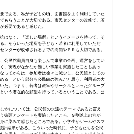
要である。私が子どもの頃、図書館をよく利用していた
でもらうことが大切である。市民センターの改修で、若
が必要であると感じた。
抗はなく、「楽しい場所」というイメージを持って、そ
る。そういった場所を子ども・若者に利用していただ
センターが改修されるまでの周知やＰＲも大切である。
、公民館職員自身も楽しんで事業の企画、運営をしてい
く、実現がなかなか難しい事業を実施したこともあっ
なってからは、参加者は徐々に減少し、公民館としての
める」という部分も公民館の強みだと思う。利用者の大
いた。つまり、若者は教室やサークルといったグループ
という潜在的な願望を持っているということである。公
込むかについては、公民館の永遠のテーマであると言え
う街頭アンケートを実施したところ、９割以上の方が
身に染みて感じたところである。小学生がゲームやスマ
た統計結果がある。こういった時代に、子どもたちを公民