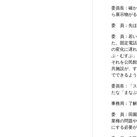
委員長：確か
ら展示物がる
委 員：先ほ
委 員：若い
た。固定電話
の変化に遅れ
ぶ・むすぶ」
それを公民館
共施設が、す
でできるよう
委員長：「ス
たな「まなぶ
事務局：了解
委 員：田園
業権の問題や
にする必要が