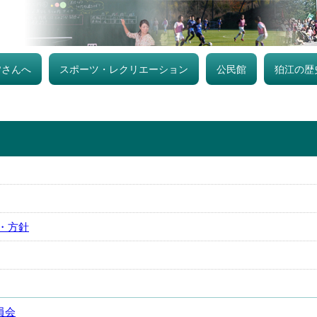
皆さんへ
スポーツ・レクリエーション
公民館
狛江の歴
・方針
員会