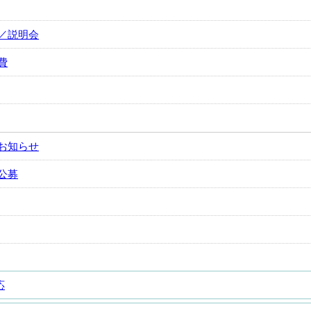
／説明会
費
お知らせ
公募
応