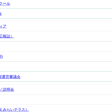
クール
会
ィア
広報誌）
約
館運営審議会
／説明会
えみらいテラス）