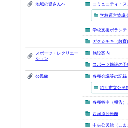
地域の皆さんへ
コミュニティ・ス
学校運営協議
学校支援ボランテ
ガク☆チキ（教育
スポーツ・レクリエー
施設案内
ション
スポーツ施設の予
公民館
各種会議等の記録
狛江市立公民
各種答申（報告）
西河原公民館
中央公民館（こま