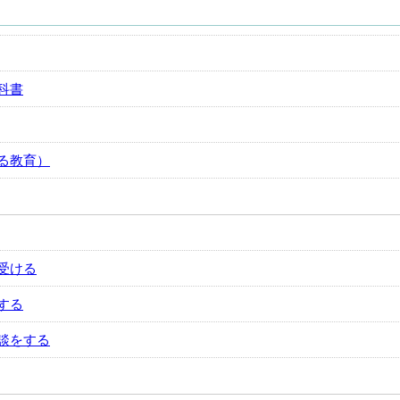
科書
る教育）
受ける
する
談をする