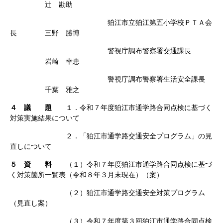
辻 勘助
狛江市立狛江第
五
小学校ＰＴＡ会
長
三野 勝博
警視庁調布警察署交通課長
岩崎 幸恵
警視庁調布警察署生活安全課長
千葉 雅之
４ 議 題
１．令和７年度狛江市通学路合同点検に基づく
対策実施結果について
２．「狛江市通学路交通安全プログラム」の見
直しについて
５ 資 料
（１）令和７年度狛江市通学路合同点検に基づ
く対策箇所一覧表（令和８年３月末現在）（案）
（２）狛江市通学路交通安全対策プログラム
（見直し案）
（３）令和７年度第３回狛江市通学路合同点検