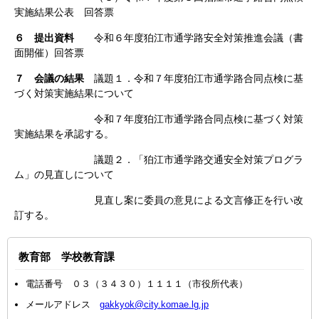
実施結果公表 回答票
６ 提出資料
令和６年度狛江市通学路安全対策推進会議（書
面開催）回答票
７ 会議の結果
議題１．令和７年度狛江市通学路合同点検に基
づく対策実施結果について
令和７年度狛江市通学路合同点検に基づく対策
実施結果を承認する。
議題２．「狛江市通学路交通安全対策プログラ
ム」の見直しについて
見直し案に委員の意見による文言修正を行い改
訂する。
教育部 学校教育課
電話番号 ０３（３４３０）１１１１（市役所代表）
メールアドレス
gakkyok@city.komae.lg.jp