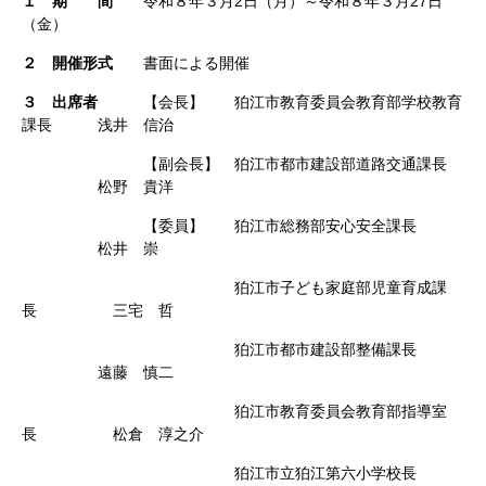
１ 期 間
令和８年３月2日（月）～令和８年３月27日
（金）
２ 開催形式
書面による開催
３ 出席者
【会長】 狛江市教育委員会教育部学校教育
課長
浅井 信治
【副会長】 狛江市都市建設部道路交通課長
松野 貴洋
【委員】 狛江市総務部安心安全課長
松井 崇
狛江市子ども家庭部児童育成課
長 三宅 哲
狛江市都市建設部整備課長
遠藤 慎二
狛江市教育委員会教育部指導室
長
松倉 淳之介
狛江市立狛江第六小学校長