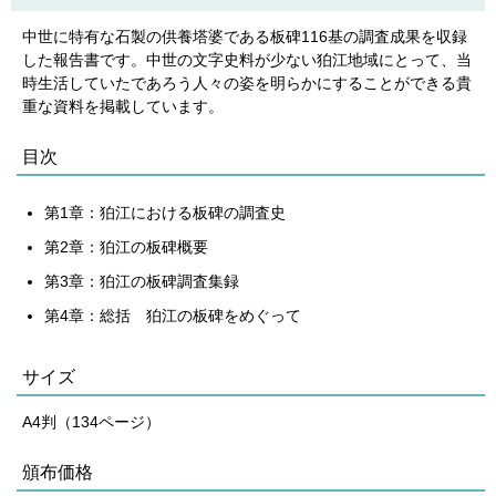
中世に特有な石製の供養塔婆である板碑116基の調査成果を収録
した報告書です。中世の文字史料が少ない狛江地域にとって、当
時生活していたであろう人々の姿を明らかにすることができる貴
重な資料を掲載しています。
目次
第1章：狛江における板碑の調査史
第2章：狛江の板碑概要
第3章：狛江の板碑調査集録
第4章：総括 狛江の板碑をめぐって
サイズ
A4判（134ページ）
頒布価格