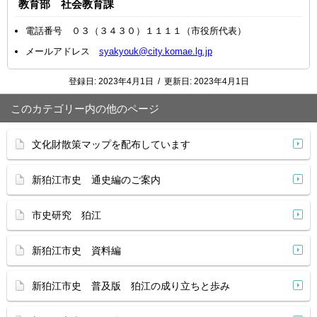
教育部 社会教育課
電話番号 ０３（３４３０）１１１１（市役所代表）
メールアドレス
syakyouk@city.komae.lg.jp
登録日:
2023年4月1日
/
更新日:
2023年4月1日
このカテゴリー内の他のページ
文化財散策マップを配布しています
新狛江市史 通史編のご案内
市史研究 狛江
新狛江市史 資料編
新狛江市史 普及版 狛江の成り立ちと歩み