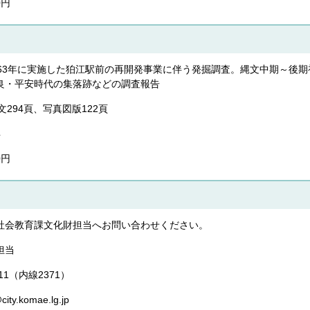
0円
～63年に実施した狛江駅前の再開発事業に伴う発掘調査。縄文中期～後
良・平安時代の集落跡などの調査報告
文294頁、写真図版122頁
年
0円
社会教育課文化財担当へお問い合わせください。
担当
1111（内線2371）
y.komae.lg.jp