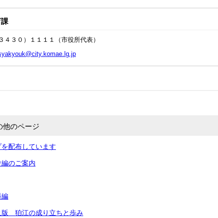
育課
３４３０）１１１１（市役所代表）
syakyouk@city.komae.lg.jp
の他のページ
プを配布しています
史編のご案内
料編
及版 狛江の成り立ちと歩み