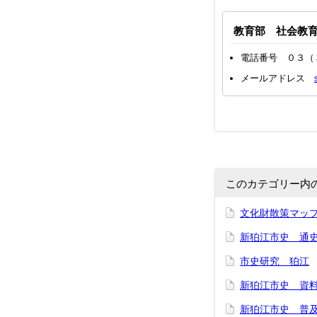
教育部 社会教
電話番号 ０３（
メールアドレス
このカテゴリー内
文化財散策マッ
新狛江市史 通
市史研究 狛江
新狛江市史 資
新狛江市史 普