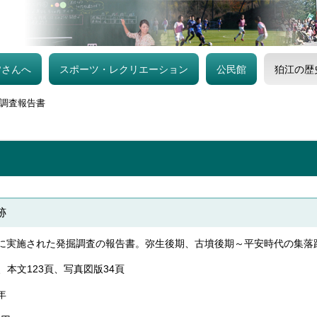
皆さんへ
スポーツ・レクリエーション
公民館
狛江の歴
調査報告書
跡
年に実施された発掘調査の報告書。弥生後期、古墳後期～平安時代の集落
、本文123頁、写真図版34頁
年