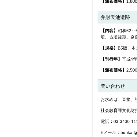
【頒布価格】
1,80
弁財天池遺跡
【内容】
昭和62
墳、古墳後期、奈
【規格】
B5版、本
【刊行年】
平成4
【頒布価格】
2,50
問い合わせ
お求めは、直接、
社会教育課文化財
電話
：
03-3430-
Eメール：bunkat@cit