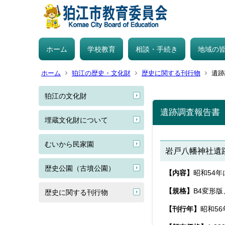
ホーム
学校教育
相談・手続き
地域の
ホーム
狛江の歴史・文化財
歴史に関する刊行物
遺跡
狛江の文化財
遺跡調査報告書
埋蔵文化財について
むいから民家園
岩戸八幡神社遺
歴史公園（古墳公園）
【内容】
昭和54
【規格】
B4変形版
歴史に関する刊行物
【刊行年】
昭和56