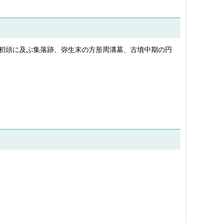
期初頭に及ぶ集落跡、弥生末の方形周溝墓、古墳中期の円