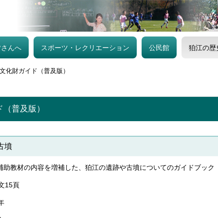
皆さんへ
スポーツ・レクリエーション
公民館
狛江の歴
文化財ガイド（普及版）
ド（普及版）
古墳
補助教材の内容を増補した、狛江の遺跡や古墳についてのガイドブック
文15頁
年