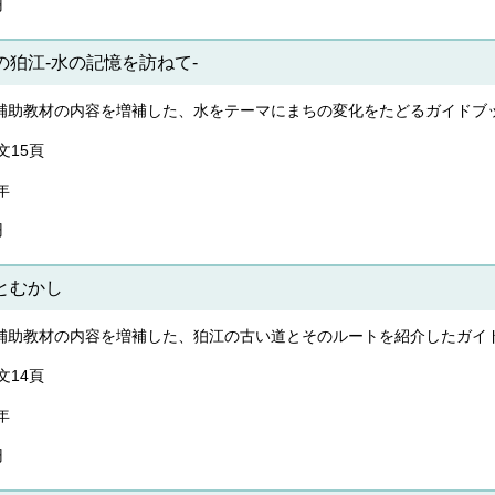
円
の狛江-水の記憶を訪ねて-
補助教材の内容を増補した、水をテーマにまちの変化をたどるガイドブ
文15頁
年
円
とむかし
補助教材の内容を増補した、狛江の古い道とそのルートを紹介したガイ
文14頁
年
円