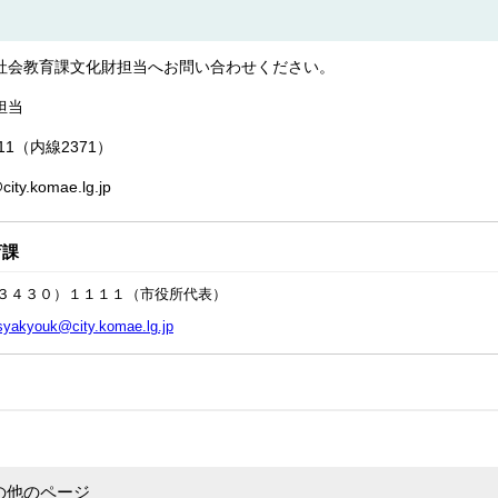
社会教育課文化財担当へお問い合わせください。
担当
1111（内線2371）
y.komae.lg.jp
育課
３４３０）１１１１（市役所代表）
syakyouk@city.komae.lg.jp
の他のページ