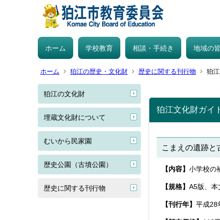
ホーム
学校教育
相談・手続き
地域の
ホーム
狛江の歴史・文化財
歴史に関する刊行物
狛江
狛江の文化財
狛江文化財ガイ
埋蔵文化財について
むいから民家園
こまえの遺跡と
歴史公園（古墳公園）
【内容】
小学校の
【規格】
A5版、本
歴史に関する刊行物
【刊行年】
平成28