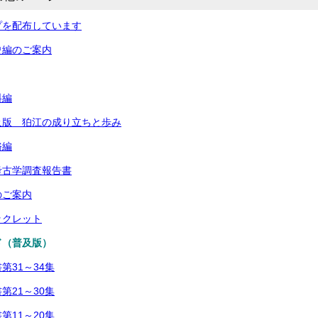
プを配布しています
史編のご案内
料編
及版 狛江の成り立ちと歩み
俗編
考古学調査報告書
のご案内
ックレット
ド（普及版）
第31～34集
第21～30集
第11～20集