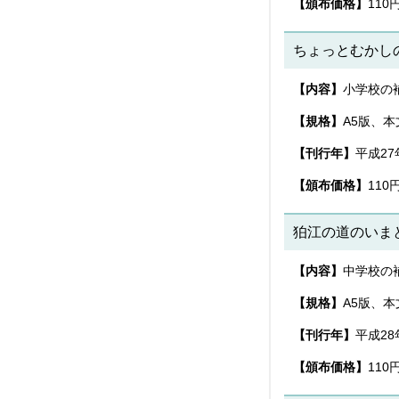
【頒布価格】
110
ちょっとむかし
【内容】
小学校の
【規格】
A5版、本
【刊行年】
平成27
【頒布価格】
110
狛江の道のいま
【内容】
中学校の
【規格】
A5版、本
【刊行年】
平成28
【頒布価格】
110