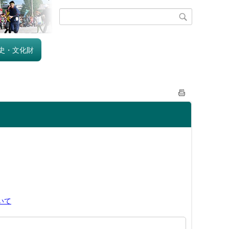
史・文化財
いて