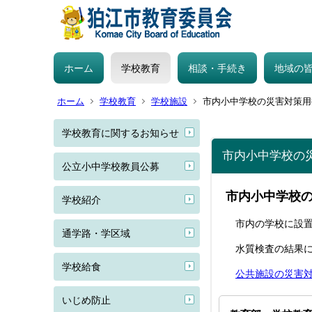
ホーム
学校教育
相談・手続き
地域の
ホーム
学校教育
学校施設
市内小中学校の災害対策用
学校教育に関するお知らせ
市内小中学校の
公立小中学校教員公募
市内小中学校
学校紹介
市内の学校に設置
通学路・学区域
水質検査の結果に
学校給食
公共施設の災害対
いじめ防止