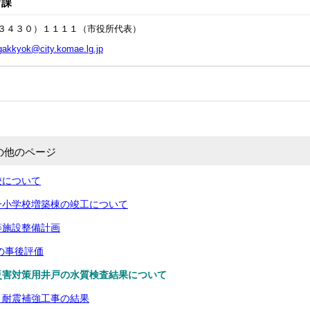
育課
３４３０）１１１１（市役所代表）
gakkyok@city.komae.lg.jp
の他のページ
校について
一小学校増築棟の竣工について
等施設整備計画
の事後評価
災害対策用井戸の水質検査結果について
・耐震補強工事の結果