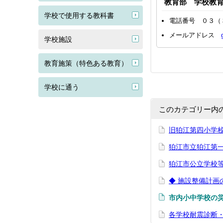
教育部 学校教
学校で使用する教科書
電話番号 ０３（
メールアドレス
学校施設
教育施策（特色ある教育）
学校に通う
このカテゴリー内
旧狛江第四小学
狛江市立狛江第
狛江市公立学校
◆ 施設整備計画
市内小中学校の
各学校耐震診断