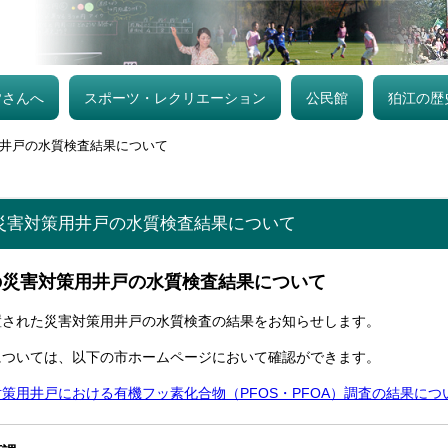
皆さんへ
スポーツ・レクリエーション
公民館
狛江の歴
井戸の水質検査結果について
災害対策用井戸の水質検査結果について
の災害対策用井戸の水質検査結果について
された災害対策用井戸の水質検査の結果をお知らせします。
ついては、以下の市ホームページにおいて確認ができます。
策用井戸における有機フッ素化合物（PFOS・PFOA）調査の結果につ