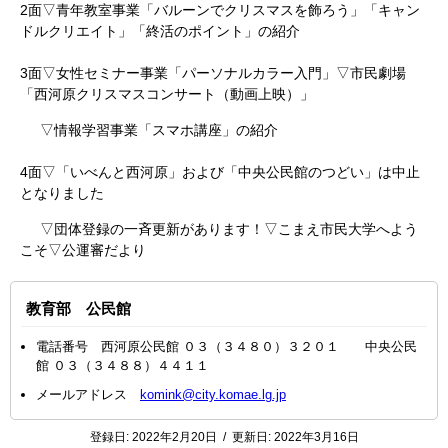
2面
▽青年教室事業「バルーンでクリスマスを飾ろう」「キャン
ドルクリエイト」「終活のポイント」の紹介
3面▽女性セミナー事業「パーソナルカラー入門」▽市民劇場
「西河原クリスマスコンサート（動画上映）」
▽情報学習事業「スマホ講座」の紹介
4面▽「いべんと西河原」および「中央公民館のつどい」は中止
となりました
▽団体登録の一斉更新があります！▽こまえ市民大学へよう
こそ▽公運審だより
教育部 公民館
電話番号 西河原公民館 ０３（３４８０）３２０１ 中央公民
館 ０３（３４８８）４４１１
メールアドレス
komink@city.komae.lg.jp
登録日:
2022年2月20日
/
更新日:
2022年3月16日