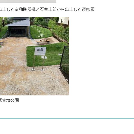
出土した灰釉陶器瓶と石室上部から出土した須恵器
塚古墳公園