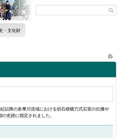
史・文化財
世紀以降の多摩川流域における切石積横穴式石室の伝播や
都の史跡に指定されました。