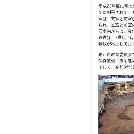
平成23年度に宅
でに削平されてし
室は、玄室と前室
られ、玄室と前室
石室内からは、金
鉄鏃は、7世紀半
銅銭が出土してお
狛江市教育委員会
保存整備工事を進
そして、令和3年