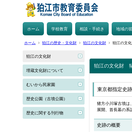
ホーム
学校教育
相談・手続き
地域の
ホーム
狛江の歴史・文化財
狛江の文化財
狛江の文化
狛江の文化財
狛江の文化財 
埋蔵文化財について
むいから民家園
東京都指定史跡
歴史公園（古墳公園）
猪方小川塚古墳は
展開、首長墓の系
歴史に関する刊行物
史跡の概要