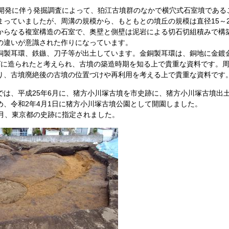
地開発に伴う発掘調査によって、狛江古墳群のなかで横穴式石室墳である
まっていましたが、周溝の規模から、もともとの墳丘の規模は直径15～
からなる複室構造の石室で、奥壁と側壁は泥岩による切石切組積みで構
の違いが意識された作りになっています。
銅製耳環、鉄鏃、刀子等が出土しています。金銅製耳環は、銅地に金鍍
ばに造られたと考えられ、古墳の築造時期を知る上で貴重な資料です。周
り、古墳廃絶後の古墳の位置づけや再利用を考える上で貴重な資料です
では、平成25年6月に、猪方小川塚古墳を市史跡に、猪方小川塚古墳出
め、令和2年4月1日に猪方小川塚古墳公園として開園しました。
3月、東京都の史跡に指定されました。