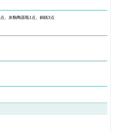
3点、灰釉陶器瓶1点、銅銭3点