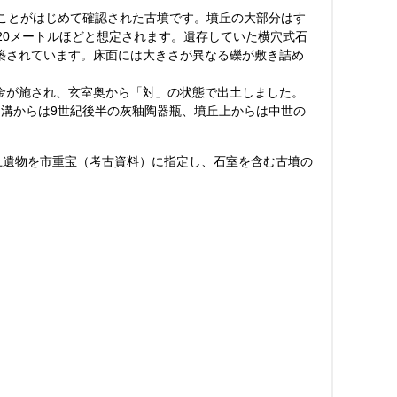
ことがはじめて確認された古墳です。墳丘の大部分はす
20メートルほどと想定されます。遺存していた横穴式石
築されています。床面には大きさが異なる礫が敷き詰め
金が施され、玄室奥から「対」の状態で出土しました。
溝からは9世紀後半の灰釉陶器瓶、墳丘上からは中世の
。
土遺物を市重宝（考古資料）に指定し、石室を含む古墳の