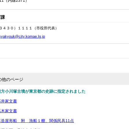
111（内線2371）
育課
３４３０）１１１１（市役所代表）
syakyouk@city.komae.lg.jp
の他のページ
猪方小川塚古墳が東京都の史跡に指定されました
石井家文書
髙木家文書
造屋形船 附 漁船１艘、関係民具11点