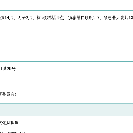
鏃14点、刀子2点、棒状鉄製品9点、須恵器長頸瓶1点、須恵器大甕片1
1番29号
）
育委員会）
文化財担当