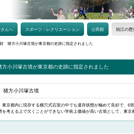
皆さんへ
スポーツ・レクリエーション
公民館
狛江の歴
財 猪方小川塚古墳が東京都の史跡に指定されました
猪方小川塚古墳が東京都の史跡に指定されました
 猪方小川塚古墳
、東京都内に現存する横穴式石室の中でも遺存状態が極めて良好で、6
譜を考える上で欠くことができない学術上価値が高い古墳として、東京