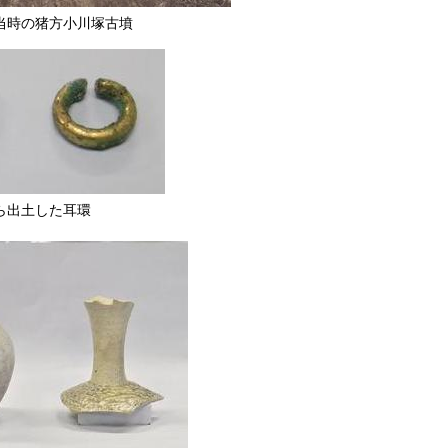
当時の猪方小川塚古墳
ら出土した耳環