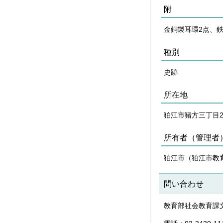
附
金銅製耳環2点、鉄
種別
史跡
所在地
狛江市猪方三丁目2
所有者（管理者
狛江市（狛江市教
問い合わせ
教育部社会教育課