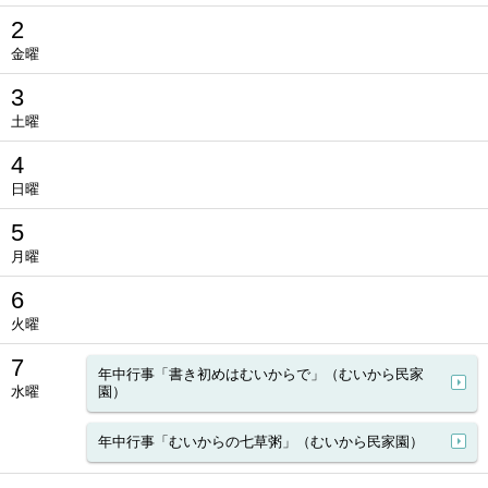
2
金曜
3
土曜
4
日曜
5
月曜
6
火曜
7
年中行事「書き初めはむいからで」（むいから民家
水曜
園）
年中行事「むいからの七草粥」（むいから民家園）