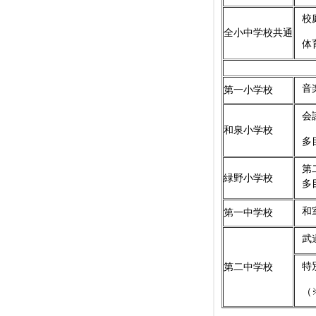
校
全小中学校共通
体
音
第一小学校
会
和泉小学校
多目
第
緑野小学校
多目
和
第一中学校
武
特
第二中学校
（