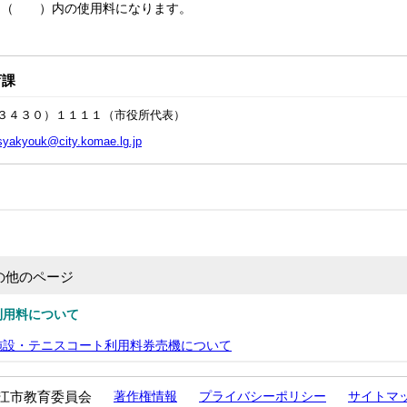
は（ ）内の使用料になります。
育課
３４３０）１１１１（市役所代表）
syakyouk@city.komae.lg.jp
の他のページ
利用料について
施設・テニスコート利用料券売機について
江市教育委員会
著作権情報
プライバシーポリシー
サイトマ