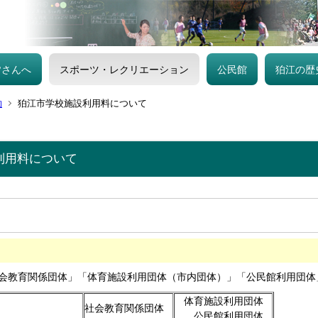
皆さんへ
スポーツ・レクリエーション
公民館
狛江の歴
約
狛江市学校施設利用料について
利用料について
会教育関係団体」「体育施設利用団体（市内団体）」「公民館利用団体
体育施設利用団体
社会教育関係団体
公民館利用団体